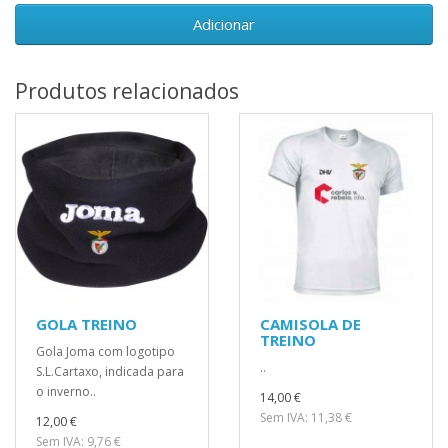
Adicionar
Produtos relacionados
GOLA TREINO
CAMISOLA DE
TREINO
Gola Joma com logotipo
..
S.L.Cartaxo, indicada para
o inverno..
14,00 €
Sem IVA: 11,38 €
12,00 €
Sem IVA: 9,76 €