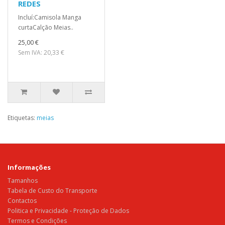
REDES
Incluí:Camisola Manga
curtaCalção Meias..
25,00 €
Sem IVA: 20,33 €
Etiquetas:
meias
Informações
Tamanhos
Tabela de Custo do Transporte
Contactos
Politica e Privacidade - Proteção de Dados
Termos e Condições