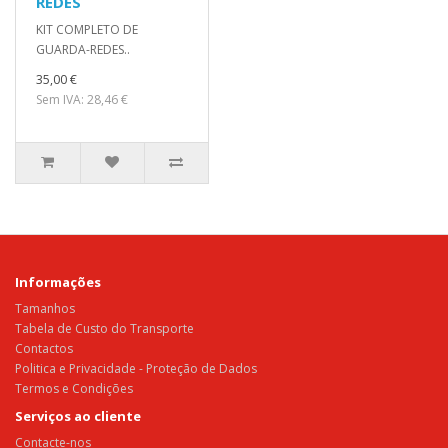
REDES
KIT COMPLETO DE
GUARDA-REDES..
35,00 €
Sem IVA: 28,46 €
Informações
Tamanhos
Tabela de Custo do Transporte
Contactos
Politica e Privacidade - Proteção de Dados
Termos e Condições
Serviços ao cliente
Contacte-nos